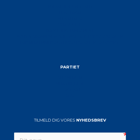
PRESSEHENVENDELSER
HENT LOGO
PRESSEFOTO
VEDTÆGTER
BORGERLIGTFUNDAMENT
KØBS-& ABONNEMENTSBETINGELSER, PRIVATLIVSPOLITIK
FOR MEDLEMMER OG PRIVATLIVSPOLITIK FOR ØVRIGE
PARTIET
BLIV MEDLEM
MEDARBEJDERE
LEDIGE JOB
DDU
TILMELD DIG VORES
NYHEDSBREV