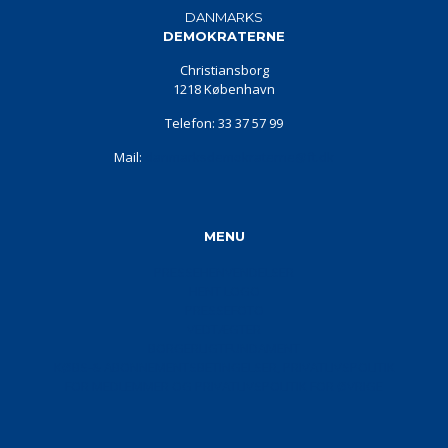
DANMARKS
DEMOKRATERNE
Christiansborg
1218 København
Telefon: 33 37 57 99
Mail:
danmarksdemokraterne@ft.dk
MENU
PRESSEHENVENDELSER
HENT LOGO
PRESSEFOTO
VEDTÆGTER
BORGERLIGTFUNDAMENT
KØBS-& ABONNEMENTSBETINGELSER, PRIVATLIVSPOLITIK
FOR MEDLEMMER OG PRIVATLIVSPOLITIK FOR ØVRIGE