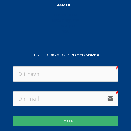
PARTIET
BLIV MEDLEM
MEDARBEJDERE
LEDIGE JOB
DDU
TILMELD DIG VORES
NYHEDSBREV
email
TILMELD